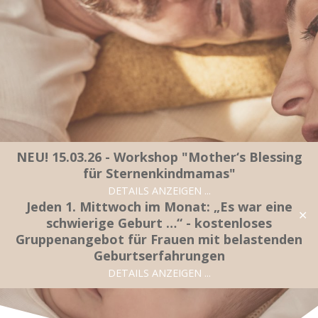
Zum
Inhalt
springen
NEU! 15.03.26 - Workshop "Mother‘s Blessing
für Sternenkindmamas"
DETAILS ANZEIGEN ...
CALM
Jeden 1. Mittwoch im Monat: „Es war eine
✕
schwierige Geburt …“ - kostenloses
Gruppenangebot für Frauen mit belastenden
Geburtserfahrungen
DETAILS ANZEIGEN ...