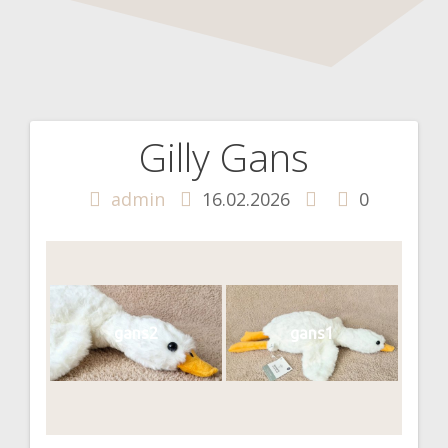
Gilly Gans
Beitragsnavigation
admin
16.02.2026
0
gans2
gans1