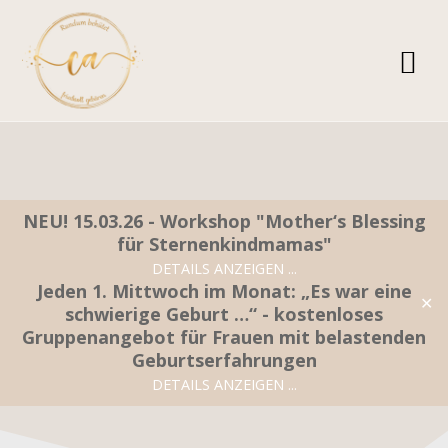
Zum
Inhalt
springen
NEU! 15.03.26 - Workshop "Mother‘s Blessing
für Sternenkindmamas"
DETAILS ANZEIGEN ...
GILLY GANS
Jeden 1. Mittwoch im Monat: „Es war eine
✕
schwierige Geburt …“ - kostenloses
Gruppenangebot für Frauen mit belastenden
Geburtserfahrungen
DETAILS ANZEIGEN ...